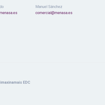
ado
Manuel Sánchez
@menasa.es
comercial@menasa.es
:
imaxinamais EDC